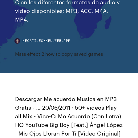
C en los diferentes formatos de audio y
video disponibles; MP3, ACC, M4A,
MP4.
MEGAFILESXKEU.WEB.APP
Mass effect 2 how to copy saved games
Descargar Me acuerdo Musica en MP3
Gratis - … 20/06/2011 · 50+ videos Play
all Mix - Vico-C: Me Acuerdo (Con Letra)
HQ YouTube Big Boy [Feat.] Ángel López
- Mis Ojos Lloran Por Tí [Video Original]